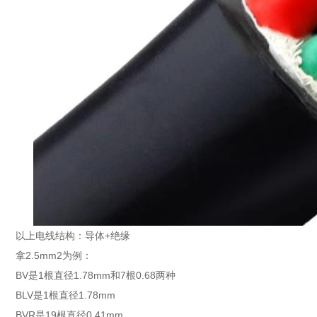
以上电线结构：导体+绝缘
拿2.5mm2为例：
BV是1根直径1.78mm和7根0.68两种
BLV是1根直径1.78mm
BVR是19根直径0.41mm