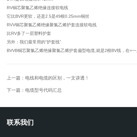
RV铜芯聚氯乙烯绝缘连接软电线
它比BVR更软，还是2.5是49根0.25mm铜丝
RVV铜芯聚氯乙烯绝缘聚氯乙烯护套连接软电线
比RV多了一层塑料护套
另外：我们最常用的“护套线”
BVVB铜芯聚氯乙烯绝缘聚氯乙烯护套扁型电缆,就是2根BV线，在+
上一篇：
电线和电缆的区别，一文讲透！
下一篇：
电缆型号代码汇总
联系我们